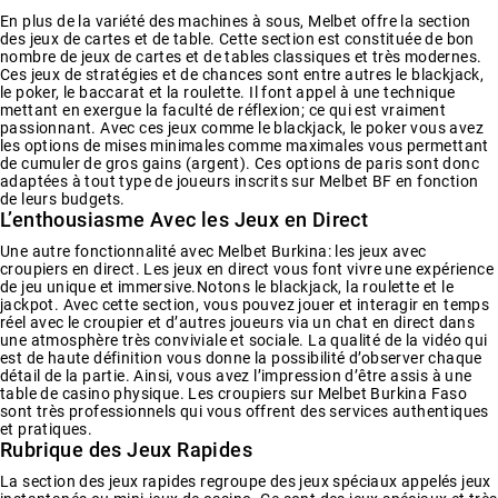
En plus de la variété des machines à sous, Melbet offre la section
des jeux de cartes et de table. Cette section est constituée de bon
nombre de jeux de cartes et de tables classiques et très modernes.
Ces jeux de stratégies et de chances sont entre autres le blackjack,
le poker, le baccarat et la roulette. Il font appel à une technique
mettant en exergue la faculté de réflexion; ce qui est vraiment
passionnant. Avec ces jeux comme le blackjack, le poker vous avez
les options de mises minimales comme maximales vous permettant
de cumuler de gros gains (argent). Ces options de paris sont donc
adaptées à tout type de joueurs inscrits sur Melbet BF en fonction
de leurs budgets.
L’enthousiasme Avec les Jeux en Direct
Une autre fonctionnalité avec
Melbet Burkina
: les jeux avec
croupiers en direct. Les jeux en direct vous font vivre une expérience
de jeu unique et immersive.Notons le blackjack, la roulette et le
jackpot. Avec cette section, vous pouvez jouer et interagir en temps
réel avec le croupier et d’autres joueurs via un chat en direct dans
une atmosphère très conviviale et sociale. La qualité de la vidéo qui
est de haute définition vous donne la possibilité d’observer chaque
détail de la partie. Ainsi, vous avez l’impression d’être assis à une
table de casino physique. Les croupiers sur Melbet Burkina Faso
sont très professionnels qui vous offrent des services authentiques
et pratiques.
Rubrique des Jeux Rapides
La section des jeux rapides regroupe des jeux spéciaux appelés jeux