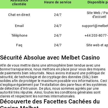
Assistance
Heure de service
Disponible p
clientèle
Site Web / P
Chat en direct
24/7
d’accueil
Email
24/7
support@melbe
Téléphone
24/7
+44 203-8077
Faq
24/7
Site web et ap
Sécurité Absolue avec Melbet Casino
Afin de vous mettre dans une atmosphère bien tendue avec une
bonne transparence, nous mettons en place pour vous des moyens
de paiements bien sécurisés. Nous avons instauré une politique de
sécurité, de technologie et de cryptage des données (SSL) bien
solides afin de protéger le maximum possible vos informations. Ceci
s’explique également par l’installation des pare-feux et les systèmes
de détection d’intrusion. De plus, nous sommes agréés par une
autorité très réputée. Ainsi, toutes les conditions générales sont
claires et respectent les normes internationales.
Découverte des Facettes Cachées du