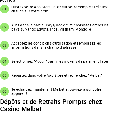
Pour IOS
Ouvrez votre App Store , allez sur votre compte et cliquez
ensuite sur votre nom
Allez dans la partie “Pays/Région” et choisissez entres les
pays suivants: Égypte, Inde, Vietnam, Mongolie
Acceptez les conditions d’utilisation et remplissez les
informations dans le champ d’adresse
Sélectionnez “Aucun” parmi les moyens de paiement listés
Repartez dans votre App Store et recherchez “Melbet”
Téléchargez maintenant Melbet et ouvrez-la sur votre
appareil !
Dépôts et de Retraits Prompts chez
Casino Melbet