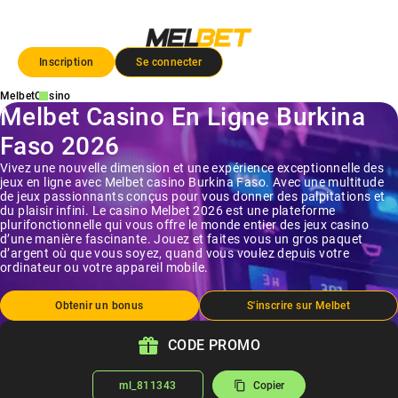
Inscription
Se connecter
Melbet
Casino
Melbet Casino En Ligne Burkina
Faso 2026
Vivez une nouvelle dimension et une expérience exceptionnelle des
jeux en ligne avec Melbet casino Burkina Faso. Avec une multitude
de jeux passionnants conçus pour vous donner des palpitations et
du plaisir infini. Le casino Melbet 2026 est une plateforme
plurifonctionnelle qui vous offre le monde entier des jeux casino
d’une manière fascinante. Jouez et faites vous un gros paquet
d’argent où que vous soyez, quand vous voulez depuis votre
ordinateur ou votre appareil mobile.
Obtenir un bonus
S'inscrire sur Melbet
CODE PROMO
ml_811343