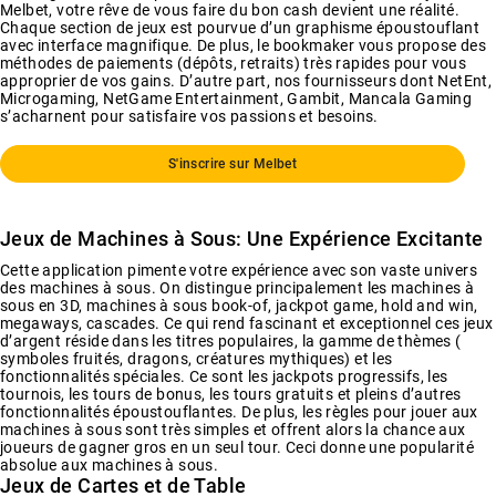
Melbet, votre rêve de vous faire du bon cash devient une réalité.
Chaque section de jeux est pourvue d’un graphisme époustouflant
avec interface magnifique. De plus, le bookmaker vous propose des
méthodes de paiements (dépôts, retraits) très rapides pour vous
approprier de vos gains. D’autre part, nos fournisseurs dont NetEnt,
Microgaming, NetGame Entertainment, Gambit, Mancala Gaming
s’acharnent pour satisfaire vos passions et besoins.
S'inscrire sur Melbet
Jeux de Machines à Sous: Une Expérience Excitante
Cette application pimente votre expérience avec son vaste univers
des machines à sous. On distingue principalement les machines à
sous en 3D, machines à sous book-of, jackpot game, hold and win,
megaways, cascades. Ce qui rend fascinant et exceptionnel ces jeux
d’argent réside dans les titres populaires, la gamme de thèmes (
symboles fruités, dragons, créatures mythiques) et les
fonctionnalités spéciales. Ce sont les jackpots progressifs, les
tournois, les tours de bonus, les tours gratuits et pleins d’autres
fonctionnalités époustouflantes. De plus, les règles pour jouer aux
machines à sous sont très simples et offrent alors la chance aux
joueurs de gagner gros en un seul tour. Ceci donne une popularité
absolue aux machines à sous.
Jeux de Cartes et de Table