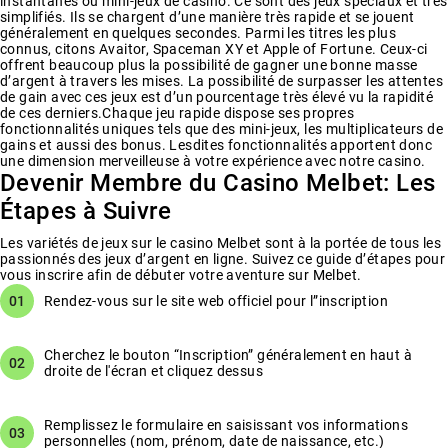
instantanés ou mini-jeux de casino. Ce sont des jeux spéciaux et très
simplifiés. Ils se chargent d’une manière très rapide et se jouent
généralement en quelques secondes. Parmi les titres les plus
connus, citons Avaitor, Spaceman XY et Apple of Fortune. Ceux-ci
offrent beaucoup plus la possibilité de gagner une bonne masse
d’argent à travers les mises. La possibilité de surpasser les attentes
de gain avec ces jeux est d’un pourcentage très élevé vu la rapidité
de ces derniers.Chaque jeu rapide dispose ses propres
fonctionnalités uniques tels que des mini-jeux, les multiplicateurs de
gains et aussi des bonus. Lesdites fonctionnalités apportent donc
une dimension merveilleuse à votre expérience avec notre casino.
Devenir Membre du Casino Melbet: Les
Étapes à Suivre
Les variétés de jeux sur le casino Melbet sont à la portée de tous les
passionnés des jeux d’argent en ligne. Suivez ce guide d’étapes pour
vous inscrire afin de débuter votre aventure sur Melbet.
Rendez-vous sur le site web officiel pour l”inscription
Cherchez le bouton “Inscription” généralement en haut à
droite de l'écran et cliquez dessus
Remplissez le formulaire en saisissant vos informations
personnelles (nom, prénom, date de naissance, etc.)